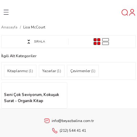
Geri Dön
Geri Dön
Geri Dön
Anasayfa
Lisa McCourt
ner
SIRALA
t
İlgili Alt Kategoriler
ı
Kitaplarımız
(1)
Yazarlar
(1)
Çevirmenler
(1)
ik
Seni Çok Seviyorum, Kokuşuk
Surat - Organik Kitap
info@beyazbalina.com.tr
reys
(212) 544 41 41