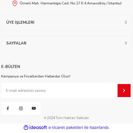
Ömerli Mah. Harmantepe Cad. No:17 K:4 Arnavutköy / İstanbul
worth
ÜYE İŞLEMLERİ
SAYFALAR
an
E-BÜLTEN
Kampanya ve Fırsatlardan Haberdar Olun!
a
2024
Tüm Hakları Saklıdır.
ktanır
ideasoft
ile
e-
hazırlandı.
ticaret