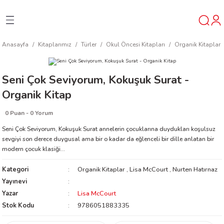
Geri Dön
Geri Dön
Geri Dön
Anasayfa
Kitaplarımız
Türler
Okul Öncesi Kitapları
Organik Kitaplar
ner
Seni Çok Seviyorum, Kokuşuk Surat -
t
Organik Kitap
ı
0 Puan - 0 Yorum
Seni Çok Seviyorum, Kokuşuk Surat annelerin çocuklarına duydukları koşulsuz
ik
sevgiyi son derece duygusal ama bir o kadar da eğlenceli bir dille anlatan bir
modern çocuk klasiği…
Kategori
Organik Kitaplar
,
Lisa McCourt
,
Nurten Hatırnaz
Yayınevi
Yazar
Lisa McCourt
Stok Kodu
9786051883335
reys