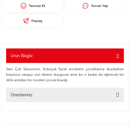
Tavsiye Et
Yorum Yap
worth
Paylaş
Ürün Bilgisi
an
Seni Çok Seviyorum, Kokuşuk Surat annelerin çocuklarına duydukları
koşulsuz sevgiyi son derece duygusal ama bir o kadar da eğlenceli bir
dille anlatan bir modern çocuk klasiği…
Önerileriniz
a
Bu ürünün fiyat bilgisi, resim, ürün açıklamalarında ve diğer konularda
yetersiz gördüğünüz noktaları öneri formunu kullanarak tarafımıza
iletebilirsiniz.
ktanır
Görüş ve önerileriniz için teşekkür ederiz.