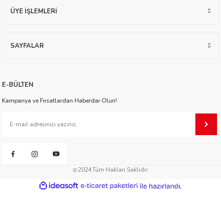
ÜYE İŞLEMLERİ
worth
SAYFALAR
E-BÜLTEN
Kampanya ve Fırsatlardan Haberdar Olun!
an
2024
Tüm Hakları Saklıdır.
a
ideasoft
ile
e-
hazırlandı.
ticaret
paketleri
ktanır