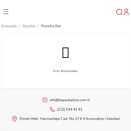
Geri Dön
Geri Dön
Geri Dön
Anasayfa
Yazarlar
Prunella Bat
ner
t
ı
Ürün Bulunamadı.
ik
info@beyazbalina.com.tr
(212) 544 41 41
Ömerli Mah. Harmantepe Cad. No:17 K:4 Arnavutköy / İstanbul
reys