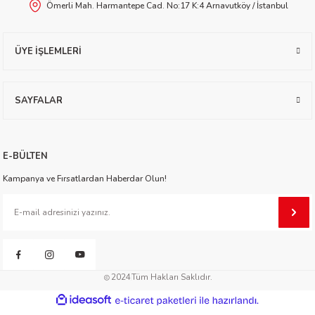
Ömerli Mah. Harmantepe Cad. No:17 K:4 Arnavutköy / İstanbul
worth
ÜYE İŞLEMLERİ
SAYFALAR
an
E-BÜLTEN
Kampanya ve Fırsatlardan Haberdar Olun!
a
2024
Tüm Hakları Saklıdır.
ktanır
ideasoft
ile
e-
hazırlandı.
ticaret