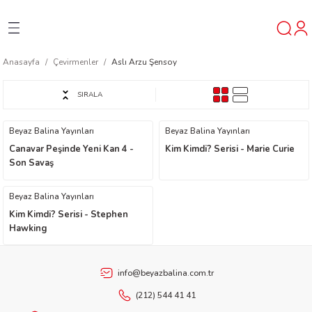
Geri Dön
Geri Dön
Geri Dön
Anasayfa
Çevirmenler
Aslı Arzu Şensoy
ner
SIRALA
t
Beyaz Balina Yayınları
Beyaz Balina Yayınları
Canavar Peşinde Yeni Kan 4 -
Kim Kimdi? Serisi - Marie Curie
ı
Son Savaş
ik
Beyaz Balina Yayınları
Kim Kimdi? Serisi - Stephen
Hawking
info@beyazbalina.com.tr
reys
(212) 544 41 41