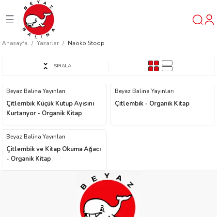
Geri Dön
Geri Dön
Geri Dön
Anasayfa
Yazarlar
Naoko Stoop
ner
SIRALA
t
Beyaz Balina Yayınları
Beyaz Balina Yayınları
Çitlembik Küçük Kutup Ayısını
Çitlembik - Organik Kitap
ı
Kurtarıyor - Organik Kitap
ik
Beyaz Balina Yayınları
Çitlembik ve Kitap Okuma Ağacı
- Organik Kitap
reys