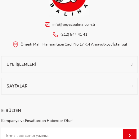
worth
info@beyazbalina.com.tr
(212) 544 41 41
Ömerli Mah. Harmantepe Cad. No:17 K:4 Arnavutköy / İstanbul
ÜYE İŞLEMLERİ
an
SAYFALAR
E-BÜLTEN
a
Kampanya ve Fırsatlardan Haberdar Olun!
ktanır