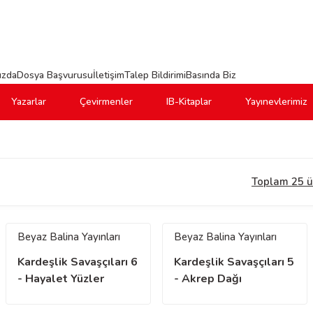
ızda
Dosya Başvurusu
İletişim
Talep Bildirimi
Basında Biz
Yazarlar
Çevirmenler
IB-Kitaplar
Yayınevlerimiz
Toplam 25 ü
Beyaz Balina Yayınları
Beyaz Balina Yayınları
Kardeşlik Savaşçıları 6
Kardeşlik Savaşçıları 5
- Hayalet Yüzler
- Akrep Dağı