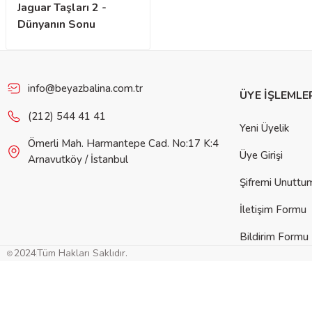
Jaguar Taşları 2 -
Dünyanın Sonu
info@beyazbalina.com.tr
ÜYE İŞLEMLE
(212) 544 41 41
Yeni Üyelik
Ömerli Mah. Harmantepe Cad. No:17 K:4
Üye Girişi
Arnavutköy / İstanbul
Şifremi Unuttu
İletişim Formu
Bildirim Formu
2024
Tüm Hakları Saklıdır.