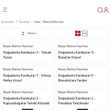
Geri Dön
Geri Dön
Geri Dön
Anasayfa
Yazarlar
Jean - Marie Defossez
ner
SIRALA
t
Beyaz Balina Yayınları
Beyaz Balina Yayınları
Doğadostu Kardeşler 3 - Tutsak
Doğadostu Kardeşler 9 -
ı
Yunus
Buzullar Eriyor!
ik
Beyaz Balina Yayınları
Beyaz Balina Yayınları
Doğadostu Kardeşler 7 - Dünya
Doğadostu Kardeşler 5 -
Nefes Alsın!
Bonobolara Yardım
Beyaz Balina Yayınları
Beyaz Balina Yayınları
Doğadostu Kardeşler 2 -
Doğadostu Kardeşler 1 -
Kaplumbağalar Tehdit Altında!
Pandalar Tehlikede!
reys