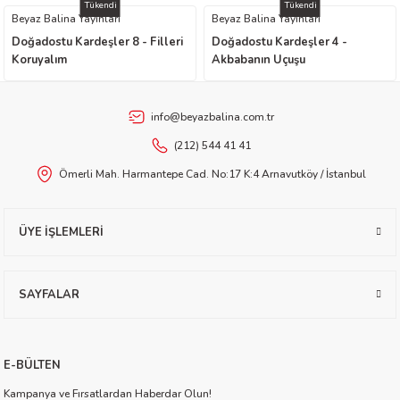
Tükendi
Tükendi
Beyaz Balina Yayınları
Beyaz Balina Yayınları
worth
Doğadostu Kardeşler 8 - Filleri
Doğadostu Kardeşler 4 -
Koruyalım
Akbabanın Uçuşu
info@beyazbalina.com.tr
(212) 544 41 41
Ömerli Mah. Harmantepe Cad. No:17 K:4 Arnavutköy / İstanbul
an
ÜYE İŞLEMLERİ
SAYFALAR
a
E-BÜLTEN
ktanır
Kampanya ve Fırsatlardan Haberdar Olun!