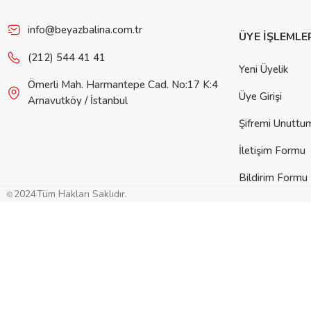
info@beyazbalina.com.tr
ÜYE İŞLEMLE
(212) 544 41 41
Yeni Üyelik
Ömerli Mah. Harmantepe Cad. No:17 K:4
Üye Girişi
Arnavutköy / İstanbul
Şifremi Unuttu
İletişim Formu
Bildirim Formu
2024
Tüm Hakları Saklıdır.