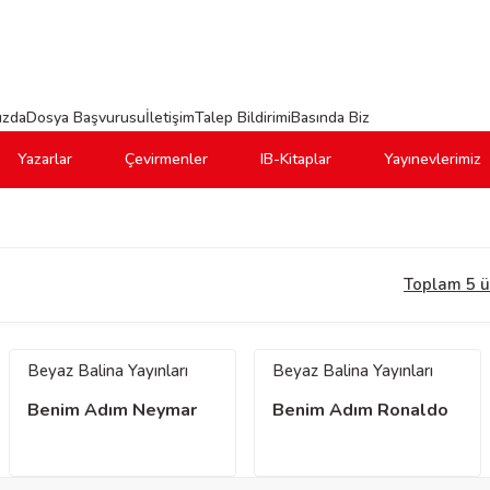
ızda
Dosya Başvurusu
İletişim
Talep Bildirimi
Basında Biz
Yazarlar
Çevirmenler
IB-Kitaplar
Yayınevlerimiz
Toplam 5 
Beyaz Balina Yayınları
Beyaz Balina Yayınları
Benim Adım Neymar
Benim Adım Ronaldo