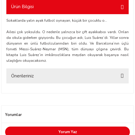
Ürün Bilgisi
Sokaklarda yalın ayak futbol oynayan, küçük bir çocuktu o…
Ailesi çok yoksuldu. O nedenle yalnızca bir çift ayakkabısı vardı. Onları
da okula giderken giyiyordu. Bu çocuğun adı, Luis Suárez’di. Yıllar sonra
dünyanın en ünlü futbolcularından biri oldu. Ve Barcelona’nın üçlü
t Exupéry
forveti Messi-Suárez-Neymar (MSN), tüm dünyayı çılgına çevirdi. Bu
kitapta Luis Suárez’in imkânsızlıklara meydan okuyarak başarıya nasıl
ulaştığını okuyacaksınız.
y
Önerileriniz
oyle
Bu ürünün fiyat bilgisi, resim, ürün açıklamalarında ve diğer konularda
ır
yetersiz gördüğünüz noktaları öneri formunu kullanarak tarafımıza
iletebilirsiniz.
Görüş ve önerileriniz için teşekkür ederiz.
Yorumlar
Ürün resmi kalitesiz, bozuk veya görüntülenemiyor.
Ürün açıklamasında eksik bilgiler bulunuyor.
Yorum Yaz