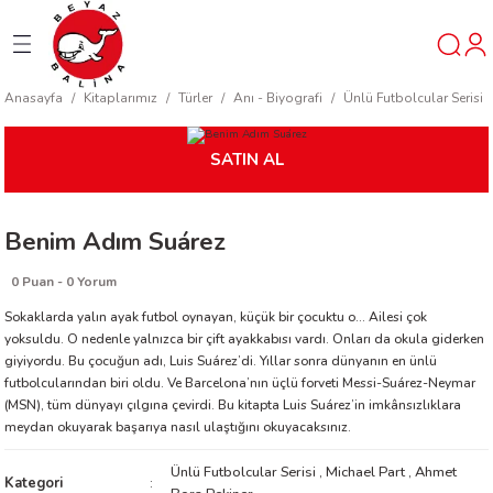
Geri Dön
Geri Dön
Geri Dön
Anasayfa
Kitaplarımız
Türler
Anı - Biyografi
Ünlü Futbolcular Serisi
ner
SATIN AL
t
Benim Adım Suárez
ı
0 Puan - 0 Yorum
ik
Sokaklarda yalın ayak futbol oynayan, küçük bir çocuktu o… Ailesi çok
yoksuldu. O nedenle yalnızca bir çift ayakkabısı vardı. Onları da okula giderken
giyiyordu. Bu çocuğun adı, Luis Suárez’di. Yıllar sonra dünyanın en ünlü
futbolcularından biri oldu. Ve Barcelona’nın üçlü forveti Messi-Suárez-Neymar
(MSN), tüm dünyayı çılgına çevirdi. Bu kitapta Luis Suárez’in imkânsızlıklara
meydan okuyarak başarıya nasıl ulaştığını okuyacaksınız.
reys
Ünlü Futbolcular Serisi
,
Michael Part
,
Ahmet
Kategori