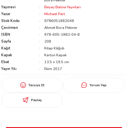
Bora Pekiner
worth
Yayınevi
Beyaz Balina Yayınları
Yazar
Michael Part
Stok Kodu
9786051882048
Çevirmen
Ahmet Bora Pekiner
ISBN
978-605-1882-04-8
Sayfa
208
Kağıt
Kitap Kâğıdı
Kapak
Karton Kapak
Ebat
13,5 x 19,5 cm
an
Yayın Yılı
Ekim 2017
Tavsiye Et
Yorum Yap
Paylaş
a
ktanır