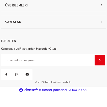
ÜYE İŞLEMLERİ
worth
SAYFALAR
E-BÜLTEN
Kampanya ve Fırsatlardan Haberdar Olun!
an
2024
Tüm Hakları Saklıdır.
a
ideasoft
ile
e-
hazırlandı.
ticaret
paketleri
ktanır