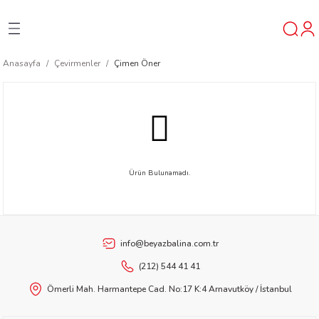
Geri Dön
Geri Dön
Geri Dön
Anasayfa
Çevirmenler
Çimen Öner
ner
t
ı
Ürün Bulunamadı.
ik
info@beyazbalina.com.tr
(212) 544 41 41
Ömerli Mah. Harmantepe Cad. No:17 K:4 Arnavutköy / İstanbul
reys