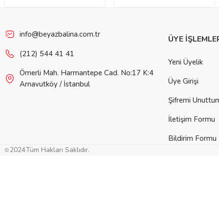
info@beyazbalina.com.tr
ÜYE İŞLEMLE
(212) 544 41 41
Yeni Üyelik
Ömerli Mah. Harmantepe Cad. No:17 K:4
Üye Girişi
Arnavutköy / İstanbul
Şifremi Unuttu
İletişim Formu
Bildirim Formu
2024
Tüm Hakları Saklıdır.