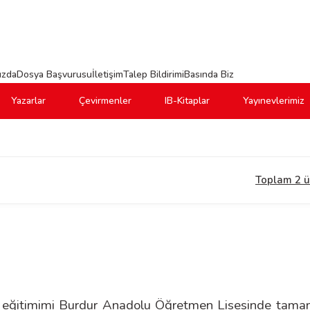
ızda
Dosya Başvurusu
İletişim
Talep Bildirimi
Basında Biz
Yazarlar
Çevirmenler
IB-Kitaplar
Yayınevlerimiz
Toplam 2 
e eğitimimi Burdur Anadolu Öğretmen Lisesinde tamam