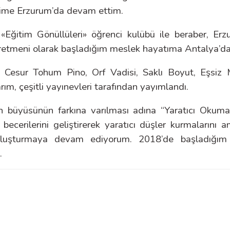
mime Erzurum’da devam ettim.
Eğitim Gönüllüleri» öğrenci kulübü ile beraber, Erzu
 öğretmeni olarak başladığım meslek hayatıma Antalya’
, Cesur Tohum Pino, Orf Vadisi, Saklı Boyut, Eşsiz 
arım, çeşitli yayınevleri tarafından yayımlandı.
rin büyüsünün farkına varılması adına “Yaratıcı Ok
ecerilerini geliştirerek yaratıcı düşler kurmalarını
 buluşturmaya devam ediyorum. 2018’de başladığım P
.