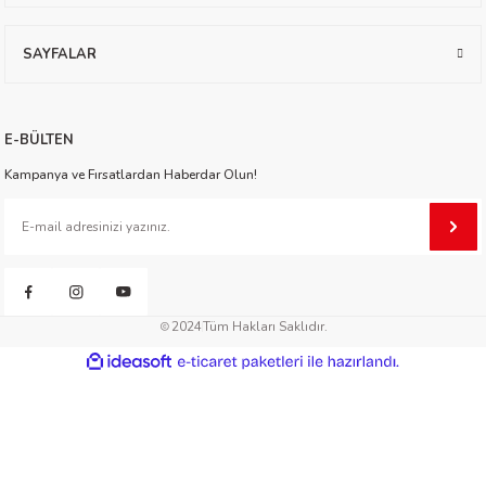
worth
SAYFALAR
E-BÜLTEN
Kampanya ve Fırsatlardan Haberdar Olun!
an
2024
Tüm Hakları Saklıdır.
ideasoft
ile
e-
hazırlandı.
ticaret
a
paketleri
ktanır