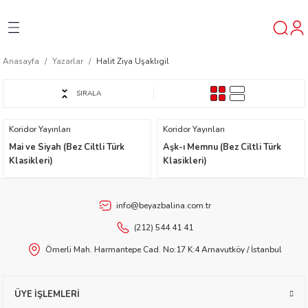
Geri Dön
Geri Dön
Geri Dön
Anasayfa
Yazarlar
Halit Ziya Uşaklıgil
ner
SIRALA
t
Koridor Yayınları
Koridor Yayınları
Mai ve Siyah (Bez Ciltli Türk
Aşk-ı Memnu (Bez Ciltli Türk
ı
Klasikleri)
Klasikleri)
ik
info@beyazbalina.com.tr
(212) 544 41 41
Ömerli Mah. Harmantepe Cad. No:17 K:4 Arnavutköy / İstanbul
reys
ÜYE İŞLEMLERİ