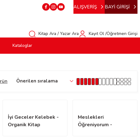
ALIŞVERİŞ
BAYİ GİRİŞİ
Kitap Ara / Yazar Ara
Kayıt Ol /Öğretmen Girişi
Kataloglar
rün
İyi Geceler Kelebek -
Meslekleri
Organik Kitap
Öğreniyorum -
Kimyagerlik