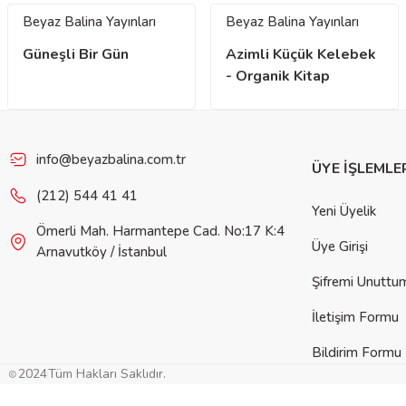
Beyaz Balina Yayınları
Beyaz Balina Yayınları
Güneşli Bir Gün
Azimli Küçük Kelebek
- Organik Kitap
info@beyazbalina.com.tr
ÜYE İŞLEMLE
(212) 544 41 41
Yeni Üyelik
Ömerli Mah. Harmantepe Cad. No:17 K:4
Üye Girişi
Arnavutköy / İstanbul
Şifremi Unuttu
İletişim Formu
Bildirim Formu
2024
Tüm Hakları Saklıdır.