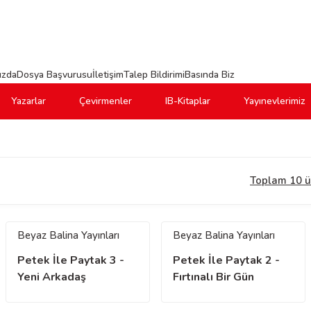
ızda
Dosya Başvurusu
İletişim
Talep Bildirimi
Basında Biz
Yazarlar
Çevirmenler
IB-Kitaplar
Yayınevlerimiz
Toplam 10 ü
Beyaz Balina Yayınları
Beyaz Balina Yayınları
Petek İle Paytak 3 -
Petek İle Paytak 2 -
Yeni Arkadaş
Fırtınalı Bir Gün