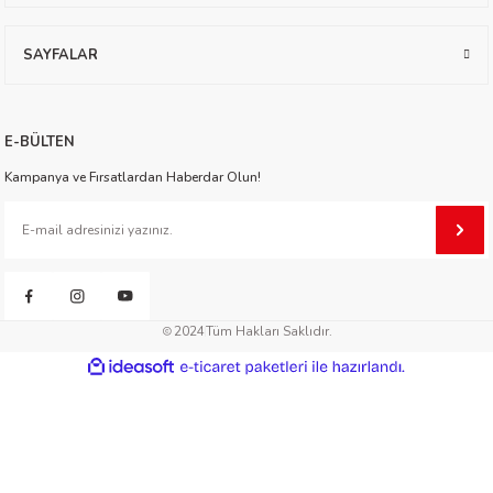
worth
SAYFALAR
E-BÜLTEN
Kampanya ve Fırsatlardan Haberdar Olun!
an
2024
Tüm Hakları Saklıdır.
ideasoft
ile
e-
hazırlandı.
ticaret
a
paketleri
ktanır