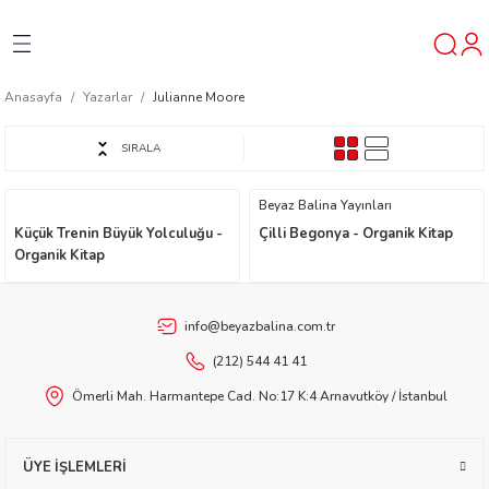
Geri Dön
Geri Dön
Geri Dön
Anasayfa
Yazarlar
Julianne Moore
ner
SIRALA
t
Beyaz Balina Yayınları
Küçük Trenin Büyük Yolculuğu -
Çilli Begonya - Organik Kitap
ı
Organik Kitap
ik
info@beyazbalina.com.tr
(212) 544 41 41
Ömerli Mah. Harmantepe Cad. No:17 K:4 Arnavutköy / İstanbul
reys
ÜYE İŞLEMLERİ