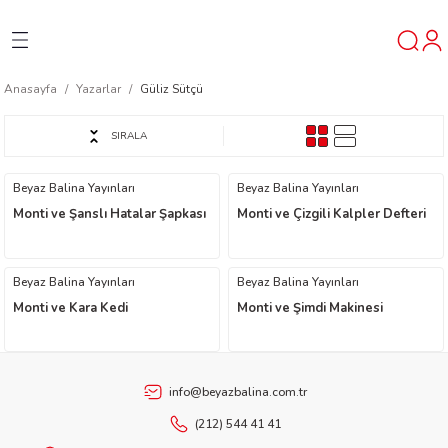
Geri Dön
Geri Dön
Geri Dön
Anasayfa
Yazarlar
Güliz Sütçü
ner
SIRALA
t
Beyaz Balina Yayınları
Beyaz Balina Yayınları
Monti ve Şanslı Hatalar Şapkası
Monti ve Çizgili Kalpler Defteri
ı
ik
Beyaz Balina Yayınları
Beyaz Balina Yayınları
Monti ve Kara Kedi
Monti ve Şimdi Makinesi
info@beyazbalina.com.tr
reys
(212) 544 41 41