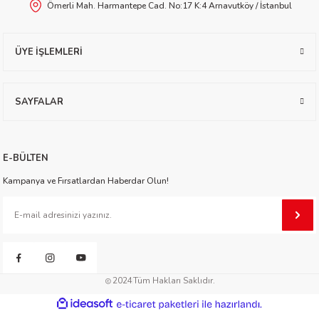
Ömerli Mah. Harmantepe Cad. No:17 K:4 Arnavutköy / İstanbul
worth
ÜYE İŞLEMLERİ
SAYFALAR
an
E-BÜLTEN
Kampanya ve Fırsatlardan Haberdar Olun!
a
2024
Tüm Hakları Saklıdır.
ktanır
ideasoft
ile
e-
hazırlandı.
ticaret