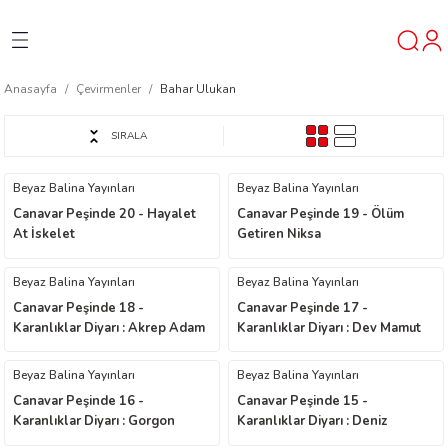
Geri Dön
Geri Dön
Geri Dön
Anasayfa
Çevirmenler
Bahar Ulukan
ner
SIRALA
t
Beyaz Balina Yayınları
Beyaz Balina Yayınları
Canavar Peşinde 20 - Hayalet
Canavar Peşinde 19 - Ölüm
ı
At İskelet
Getiren Niksa
ik
Beyaz Balina Yayınları
Beyaz Balina Yayınları
Canavar Peşinde 18 -
Canavar Peşinde 17 -
Karanlıklar Diyarı : Akrep Adam
Karanlıklar Diyarı : Dev Mamut
İğne
Fildişi
Beyaz Balina Yayınları
Beyaz Balina Yayınları
Canavar Peşinde 16 -
Canavar Peşinde 15 -
Karanlıklar Diyarı : Gorgon
Karanlıklar Diyarı : Deniz
reys
Köpeği Kaymon
Canavarı Narga