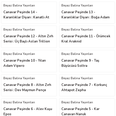
Beyaz Balina Yayınları
Beyaz Balina Yayınları
worth
Canavar Peşinde 14 -
Canavar Peşinde 13 -
Karanlıklar Diyarı : Kanatlı At
Karanlıklar Diyarı : Boğa Adam
Skor
Torgor
Beyaz Balina Yayınları
Beyaz Balina Yayınları
Canavar Peşinde 12 - Altın Zırh
Canavar Peşinde 11 - Örümcek
Serisi : Üç Başlı Aslan Trillion
Kral Araknid
Beyaz Balina Yayınları
Beyaz Balina Yayınları
an
Canavar Peşinde 10 - Yılan
Canavar Peşinde 9 - Taş
Adam Vipero
Büyücüsü Soltra
Beyaz Balina Yayınları
Beyaz Balina Yayınları
Canavar Peşinde 8 - Altın Zırh
Canavar Peşinde 7 - Korkunç
Serisi : Dev Maymun Pençe
Ahtapot Zepha
a
Beyaz Balina Yayınları
Beyaz Balina Yayınları
ktanır
Canavar Peşinde 6 - Alev Kuşu
Canavar Peşinde 5 - Kar
Epos
Canavarı Nanuk