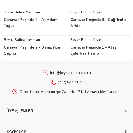
Beyaz Balina Yayınları
Beyaz Balina Yayınları
Canavar Peşinde 4 - At Adam
Canavar Peşinde 3 - Dağ Trolü
Tagus
Arkta
Beyaz Balina Yayınları
Beyaz Balina Yayınları
Canavar Peşinde 2 - Deniz Yılanı
Canavar Peşinde 1 - Ateş
t Exupéry
Sepron
Ejderhası Ferno
y
info@beyazbalina.com.tr
oyle
(212) 544 41 41
Ömerli Mah. Harmantepe Cad. No:17 K:4 Arnavutköy / İstanbul
ır
ÜYE İŞLEMLERİ
SAYFALAR