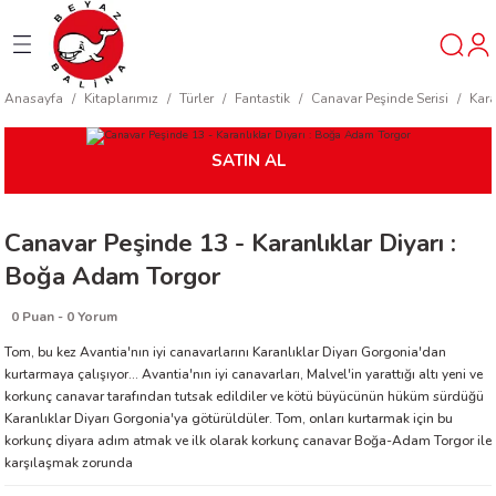
Geri Dön
Geri Dön
Geri Dön
Anasayfa
Kitaplarımız
Türler
Fantastik
Canavar Peşinde Serisi
Kara
ner
SATIN AL
t
Canavar Peşinde 13 - Karanlıklar Diyarı :
ı
Boğa Adam Torgor
ik
0 Puan - 0 Yorum
Tom, bu kez Avantia'nın iyi canavarlarını Karanlıklar Diyarı Gorgonia'dan
kurtarmaya çalışıyor... Avantia'nın iyi canavarları, Malvel'in yarattığı altı yeni ve
korkunç canavar tarafından tutsak edildiler ve kötü büyücünün hüküm sürdüğü
Karanlıklar Diyarı Gorgonia'ya götürüldüler. Tom, onları kurtarmak için bu
korkunç diyara adım atmak ve ilk olarak korkunç canavar Boğa-Adam Torgor ile
karşılaşmak zorunda
reys