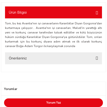
Ürün Bilgisi
Tom, bu kez Avantia'nın iyi canavarlarını Karanlıklar Diyarı Gorgonia'dan
kurtarmaya çalışıyor... Avantia'nın iyi canavarları, Malvel'in yarattığı altı
yeni ve korkunç canavar tarafından tutsak edildiler ve kötü büyücünün
hüküm sürdüğü Karanlıklar Diyarı Gorgonia'ya götürüldüler. Tom, onları
t Exupéry
kurtarmak için bu korkunç diyara adım atmak ve ilk olarak korkunç
canavar Boğa-Adam Torgor ile karşılaşmak zorunda
y
Önerileriniz
oyle
Bu ürünün fiyat bilgisi, resim, ürün açıklamalarında ve diğer konularda
yetersiz gördüğünüz noktaları öneri formunu kullanarak tarafımıza
ır
iletebilirsiniz.
Görüş ve önerileriniz için teşekkür ederiz.
Yorumlar
Ürün resmi kalitesiz, bozuk veya görüntülenemiyor.
Ürün açıklamasında eksik bilgiler bulunuyor.
Yorum Yaz