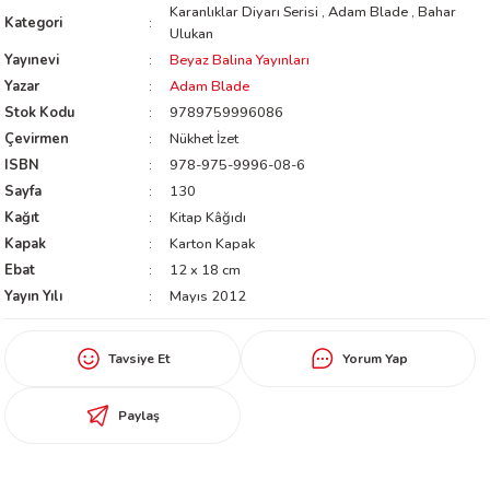
Karanlıklar Diyarı Serisi
,
Adam Blade
,
Bahar
Kategori
worth
Ulukan
Yayınevi
Beyaz Balina Yayınları
Yazar
Adam Blade
Stok Kodu
9789759996086
Çevirmen
Nükhet İzet
ISBN
978-975-9996-08-6
Sayfa
130
Kağıt
Kitap Kâğıdı
an
Kapak
Karton Kapak
Ebat
12 x 18 cm
Yayın Yılı
Mayıs 2012
Tavsiye Et
Yorum Yap
a
Paylaş
ktanır