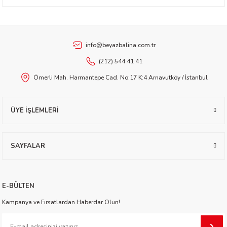
Ürün bilgilerinde hatalar bulunuyor.
Ürün fiyatı diğer sitelerden daha pahalı.
etti-Shustak
Bu ürüne benzer farklı alternatifler olmalı.
info@beyazbalina.com.tr
(212) 544 41 41
Ömerli Mah. Harmantepe Cad. No:17 K:4 Arnavutköy / İstanbul
Gönder
er
ÜYE İŞLEMLERİ
lioğlu
SAYFALAR
ty
E-BÜLTEN
Kampanya ve Fırsatlardan Haberdar Olun!