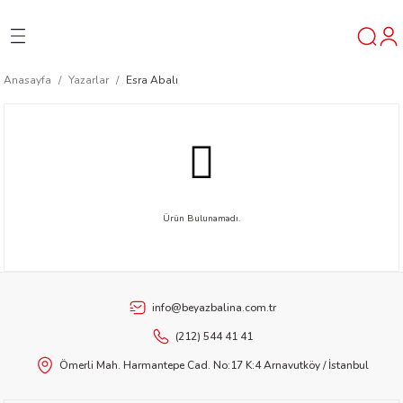
Geri Dön
Geri Dön
Geri Dön
Anasayfa
Yazarlar
Esra Abalı
ner
t
ı
Ürün Bulunamadı.
ik
info@beyazbalina.com.tr
(212) 544 41 41
Ömerli Mah. Harmantepe Cad. No:17 K:4 Arnavutköy / İstanbul
reys