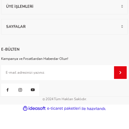
ÜYE İŞLEMLERİ
worth
SAYFALAR
E-BÜLTEN
Kampanya ve Fırsatlardan Haberdar Olun!
an
2024
Tüm Hakları Saklıdır.
a
ideasoft
ile
e-
hazırlandı.
ticaret
paketleri
ktanır