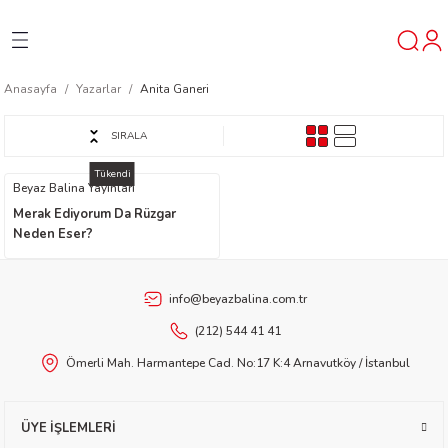
Geri Dön
Geri Dön
Geri Dön
Anasayfa
Yazarlar
Anita Ganeri
ner
SIRALA
Tükendi
t
Beyaz Balina Yayınları
Merak Ediyorum Da Rüzgar
ı
Neden Eser?
ik
info@beyazbalina.com.tr
(212) 544 41 41
Ömerli Mah. Harmantepe Cad. No:17 K:4 Arnavutköy / İstanbul
reys
ÜYE İŞLEMLERİ