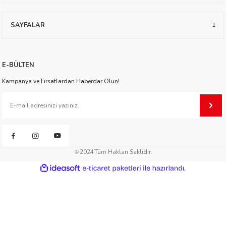
worth
SAYFALAR
E-BÜLTEN
Kampanya ve Fırsatlardan Haberdar Olun!
an
2024
Tüm Hakları Saklıdır.
ideasoft
ile
e-
hazırlandı.
ticaret
a
paketleri
ktanır