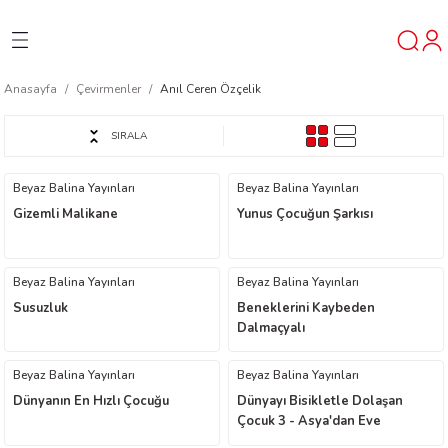
Geri Dön
Geri Dön
Geri Dön
Anasayfa
Çevirmenler
Anıl Ceren Özçelik
ner
SIRALA
t
Beyaz Balina Yayınları
Beyaz Balina Yayınları
Gizemli Malikane
Yunus Çocuğun Şarkısı
ı
ik
Beyaz Balina Yayınları
Beyaz Balina Yayınları
Susuzluk
Beneklerini Kaybeden
Dalmaçyalı
Beyaz Balina Yayınları
Beyaz Balina Yayınları
Dünyanın En Hızlı Çocuğu
Dünyayı Bisikletle Dolaşan
Çocuk 3 - Asya'dan Eve
reys
Yolculuk