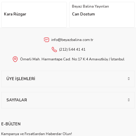
Beyaz Balina Yayınları
worth
Kara Rüzgar
Can Dostum
info@beyazbalina.com.tr
(212) 544 41 41
Ömerli Mah. Harmantepe Cad. No:17 K:4 Arnavutköy / İstanbul
an
ÜYE İŞLEMLERİ
SAYFALAR
a
E-BÜLTEN
ktanır
Kampanya ve Fırsatlardan Haberdar Olun!