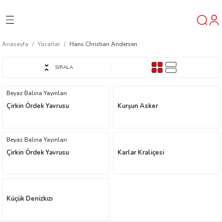
Geri Dön
Geri Dön
Geri Dön
Anasayfa
Yazarlar
Hans Christian Andersen
ner
SIRALA
t
Beyaz Balina Yayınları
Çirkin Ördek Yavrusu
Kurşun Asker
ı
ik
Beyaz Balina Yayınları
Çirkin Ördek Yavrusu
Karlar Kraliçesi
Küçük Denizkızı
reys