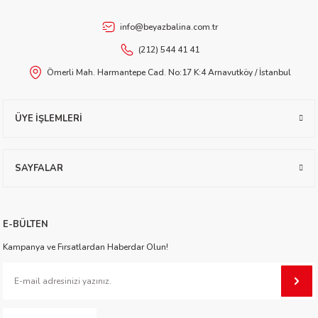
worth
info@beyazbalina.com.tr
(212) 544 41 41
Ömerli Mah. Harmantepe Cad. No:17 K:4 Arnavutköy / İstanbul
ÜYE İŞLEMLERİ
an
SAYFALAR
E-BÜLTEN
Kampanya ve Fırsatlardan Haberdar Olun!
a
ktanır