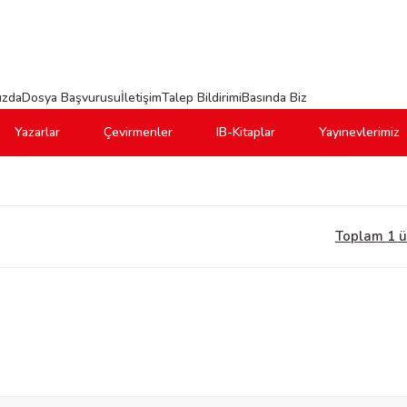
ızda
Dosya Başvurusu
İletişim
Talep Bildirimi
Basında Biz
Yazarlar
Çevirmenler
IB-Kitaplar
Yayınevlerimiz
Toplam 1 