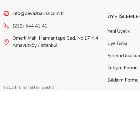
info@beyazbalina.com.tr
ÜYE İŞLEMLE
(212) 544 41 41
Yeni Üyelik
Ömerli Mah. Harmantepe Cad. No:17 K:4
Üye Girişi
Arnavutköy / İstanbul
Şifremi Unuttu
İletişim Formu
Bildirim Formu
2024
Tüm Hakları Saklıdır.