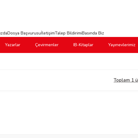
ızda
Dosya Başvurusu
İletişim
Talep Bildirimi
Basında Biz
Yazarlar
Çevirmenler
IB-Kitaplar
Yayınevlerimiz
Toplam 1 