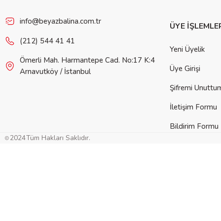
info@beyazbalina.com.tr
ÜYE İŞLEMLE
(212) 544 41 41
Yeni Üyelik
Ömerli Mah. Harmantepe Cad. No:17 K:4
Üye Girişi
Arnavutköy / İstanbul
Şifremi Unuttu
İletişim Formu
Bildirim Formu
2024
Tüm Hakları Saklıdır.