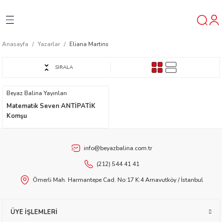
Geri Dön
Geri Dön
Geri Dön
Anasayfa
Yazarlar
Eliana Martins
ner
SIRALA
t
Beyaz Balina Yayınları
Matematik Seven ANTİPATİK
ı
Komşu
ik
info@beyazbalina.com.tr
(212) 544 41 41
Ömerli Mah. Harmantepe Cad. No:17 K:4 Arnavutköy / İstanbul
reys
ÜYE İŞLEMLERİ