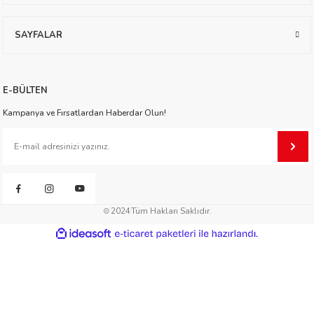
worth
SAYFALAR
E-BÜLTEN
Kampanya ve Fırsatlardan Haberdar Olun!
an
2024
Tüm Hakları Saklıdır.
ideasoft
ile
e-
hazırlandı.
ticaret
a
paketleri
ktanır