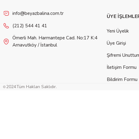
info@beyazbalina.com.tr
ÜYE İŞLEMLE
(212) 544 41 41
Yeni Üyelik
Ömerli Mah. Harmantepe Cad. No:17 K:4
Üye Girişi
Arnavutköy / İstanbul
Şifremi Unuttu
İletişim Formu
Bildirim Formu
2024
Tüm Hakları Saklıdır.