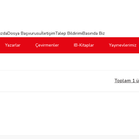
ızda
Dosya Başvurusu
İletişim
Talep Bildirimi
Basında Biz
Yazarlar
Çevirmenler
IB-Kitaplar
Yayınevlerimiz
Toplam 1 