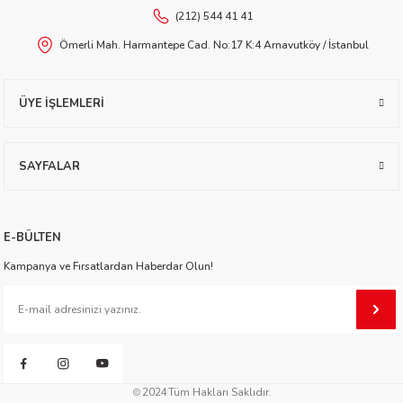
(212) 544 41 41
worth
Ömerli Mah. Harmantepe Cad. No:17 K:4 Arnavutköy / İstanbul
ÜYE İŞLEMLERİ
SAYFALAR
an
E-BÜLTEN
Kampanya ve Fırsatlardan Haberdar Olun!
a
ktanır
2024
Tüm Hakları Saklıdır.