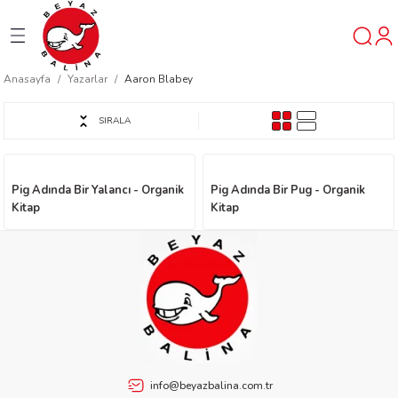
Geri Dön
Geri Dön
Geri Dön
Anasayfa
Yazarlar
Aaron Blabey
ner
SIRALA
t
Pig Adında Bir Yalancı - Organik
Pig Adında Bir Pug - Organik
ı
Kitap
Kitap
ik
reys
info@beyazbalina.com.tr