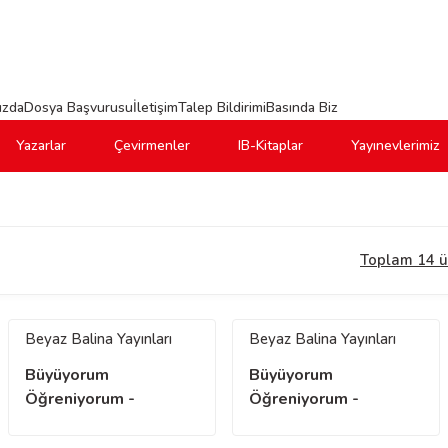
ızda
Dosya Başvurusu
İletişim
Talep Bildirimi
Basında Biz
Yazarlar
Çevirmenler
IB-Kitaplar
Yayınevlerimiz
Toplam 14 ü
Beyaz Balina Yayınları
Beyaz Balina Yayınları
Büyüyorum
Büyüyorum
Öğreniyorum -
Öğreniyorum -
Renkler Şekiller
Kavramlar ve İlişki
Kurma