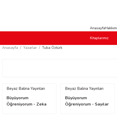
Anasayfa
Hakkım
Kitaplarımız
Anasayfa
Yazarlar
Tuba Öztürk
Beyaz Balina Yayınları
Beyaz Balina Yayınları
Büyüyorum
Büyüyorum
Öğreniyorum - Zeka
Öğreniyorum - Sayılar
ve Mantık Gelişimi
Sesler Çizgiler