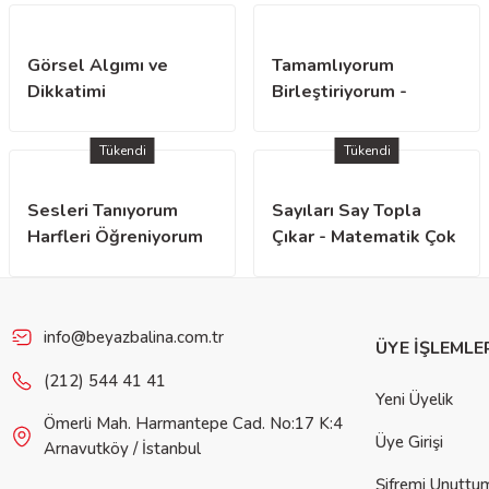
Görsel Algımı ve
Tamamlıyorum
Dikkatimi
Birleştiriyorum -
Geliştiriyorum
Çizgiler Çiziyorum
Tükendi
Tükendi
Sesleri Tanıyorum
Sayıları Say Topla
Harfleri Öğreniyorum
Çıkar - Matematik Çok
Kolay
info@beyazbalina.com.tr
ÜYE İŞLEMLE
(212) 544 41 41
Yeni Üyelik
Ömerli Mah. Harmantepe Cad. No:17 K:4
Üye Girişi
Arnavutköy / İstanbul
Şifremi Unuttu