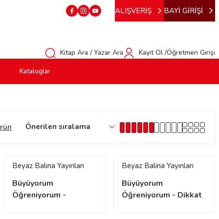
ALIŞVERİŞ
BAYİ GİRİŞİ
Kitap Ara / Yazar Ara
Kayıt Ol /Öğretmen Girişi
Kataloglar
rün
Beyaz Balina Yayınları
Beyaz Balina Yayınları
Büyüyorum
Büyüyorum
Öğreniyorum -
Öğreniyorum - Dikkat
Düşünme ve Hafıza
ve Görsel Algı
Becerisi