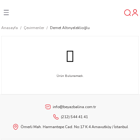
Geri Dön
Geri Dön
Geri Dön
Anasayfa
Çevirmenler
Demet Altınyeleklioğlu
ner
t
ı
Ürün Bulunamadı.
ik
info@beyazbalina.com.tr
(212) 544 41 41
Ömerli Mah. Harmantepe Cad. No:17 K:4 Arnavutköy / İstanbul
reys