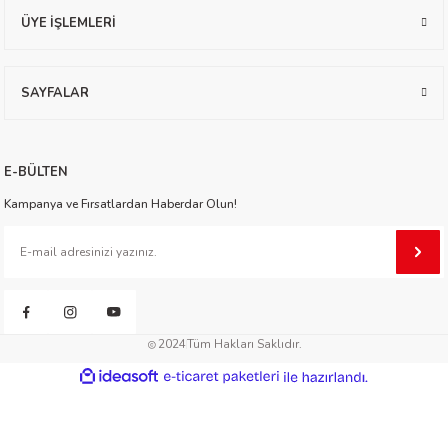
ÜYE İŞLEMLERİ
worth
SAYFALAR
E-BÜLTEN
Kampanya ve Fırsatlardan Haberdar Olun!
an
2024
Tüm Hakları Saklıdır.
a
ideasoft
ile
e-
hazırlandı.
ticaret
paketleri
ktanır