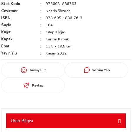
Stok Kodu
9786051886763
worth
Çevirmen
Nesrin Sözden
ISBN
978-605-1886-76-3
Sayfa
184
Kağıt
Kitap Kâğıdı
Kapak
Karton Kapak
Ebat
13,5 x 19,5 cm
Yayın Yılı
Kasım 2022
an
Tavsiye Et
Yorum Yap
Paylaş
a
Ürün Bilgisi
ktanır