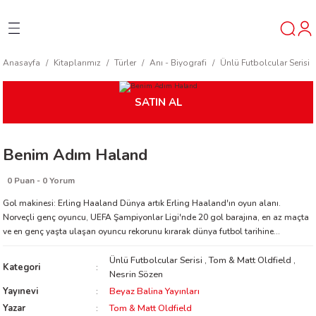
Geri Dön
Geri Dön
Geri Dön
Anasayfa
Kitaplarımız
Türler
Anı - Biyografi
Ünlü Futbolcular Serisi
ner
SATIN AL
t
Benim Adım Haland
ı
0 Puan - 0 Yorum
ik
Gol makinesi: Erling Haaland Dünya artık Erling Haaland'ın oyun alanı.
Norveçli genç oyuncu, UEFA Şampiyonlar Ligi'nde 20 gol barajına, en az maçta
ve en genç yaşta ulaşan oyuncu rekorunu kırarak dünya futbol tarihine...
Ünlü Futbolcular Serisi
,
Tom & Matt Oldfield
,
Kategori
Nesrin Sözen
Yayınevi
Beyaz Balina Yayınları
reys
Yazar
Tom & Matt Oldfield