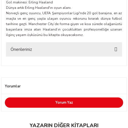
Gol makinesi: Erling Haaland
Dünya artık Erling Haaland'ın oyun alanı.
Norveçli genç oyuncu, UEFA Şampiyonlar Ligi'nde 20 gol barajına, en az
maçta ve en genç yaşta ulaşan oyuncu rekorunu kırarak dünya futbol
tarihine geçti. Manchester City’de forma giyen ve kısa sürede olağanüstü
başarılara imza atan Haaland’ın çocukluktan profesyonelliğe uzanan
ilginç yaşam öyküsünü bu kitapta okuyacaksınız.
t Exupéry
Önerileriniz
y
Bu ürünün fiyat bilgisi, resim, ürün açıklamalarında ve diğer konularda
yetersiz gördüğünüz noktaları öneri formunu kullanarak tarafımıza
iletebilirsiniz.
oyle
Görüş ve önerileriniz için teşekkür ederiz.
Yorumlar
ır
Ürün resmi kalitesiz, bozuk veya görüntülenemiyor.
Ürün açıklamasında eksik bilgiler bulunuyor.
Yorum Yaz
Ürün bilgilerinde hatalar bulunuyor.
Ürün fiyatı diğer sitelerden daha pahalı.
YAZARIN DİĞER KİTAPLARI
Bu ürüne benzer farklı alternatifler olmalı.