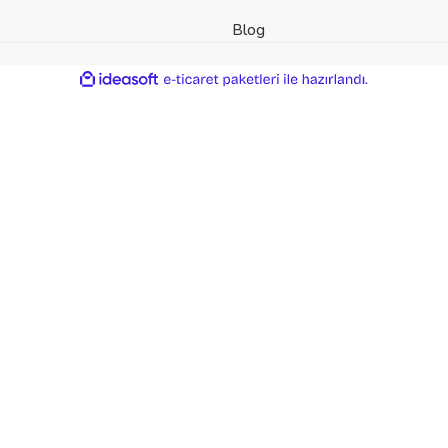
Blog
der
ile
ideasoft
e-
hazırlandı.
ticaret
paketleri