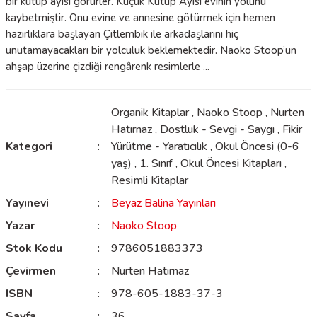
bir kutup ayısı görürler. Küçük Kutup Ayısı evinin yolunu
kaybetmiştir. Onu evine ve annesine götürmek için hemen
hazırlıklara başlayan Çitlembik ile arkadaşlarını hiç
unutamayacakları bir yolculuk beklemektedir. Naoko Stoop’un
ahşap üzerine çizdiği rengârenk resimlerle ...
Organik Kitaplar
,
Naoko Stoop
,
Nurten
Hatırnaz
,
Dostluk - Sevgi - Saygı
,
Fikir
Kategori
Yürütme - Yaratıcılık
,
Okul Öncesi (0-6
yaş)
,
1. Sınıf
,
Okul Öncesi Kitapları
,
Resimli Kitaplar
Yayınevi
Beyaz Balina Yayınları
Yazar
Naoko Stoop
Stok Kodu
9786051883373
Çevirmen
Nurten Hatırnaz
ISBN
978-605-1883-37-3
Sayfa
36