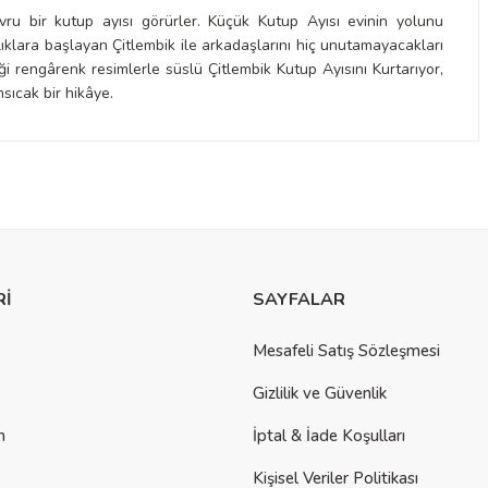
ru bir kutup ayısı görürler. Küçük Kutup Ayısı evinin yolunu
klara başlayan Çitlembik ile arkadaşlarını hiç unutamayacakları
i rengârenk resimlerle süslü Çitlembik Kutup Ayısını Kurtarıyor,
sıcak bir hikâye.
a yetersiz gördüğünüz noktaları öneri formunu kullanarak tarafımıza
Rİ
SAYFALAR
Mesafeli Satış Sözleşmesi
Gizlilik ve Güvenlik
m
İptal & İade Koşulları
Kişisel Veriler Politikası