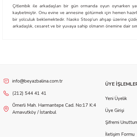
Çitlembik ile arkadaşları bir gün ormanda oyun oynarken yav
kaybetmiştir. Onu evine ve annesine götürmek için hemen hazırlı
bir yolculuk beklemektedir. Naoko Stoop’un ahşap üzerine çizdiğ
arkadaşlık, cesaret ve bir yuvaya sahip olmanın önemine dair sım
Bu ürünün fiyat bilgisi, resim, ürün açıklamalarında ve diğer konulard
iletebilirsiniz.
Görüş ve önerileriniz için teşekkür ederiz.
Ürün resmi kalitesiz, bozuk veya görüntülenemiyor.
Ürün açıklamasında eksik bilgiler bulunuyor.
info@beyazbalina.com.tr
ÜYE İŞLEMLE
Ürün bilgilerinde hatalar bulunuyor.
(212) 544 41 41
Yeni Üyelik
Ürün fiyatı diğer sitelerden daha pahalı.
Ömerli Mah. Harmantepe Cad. No:17 K:4
Bu ürüne benzer farklı alternatifler olmalı.
Üye Girişi
Arnavutköy / İstanbul
Şifremi Unuttu
İletişim Formu