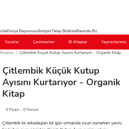
ızda
Dosya Başvurusu
İletişim
Talep Bildirimi
Basında Biz
Yazarlar
Çevirmenler
IB-Kitaplar
Yayınevlerimiz
Kitaplar
Çitlembik Küçük Kutup Ayısını Kurtarıyor - Organik Kitap
Çitlembik Küçük Kutup
Ayısını Kurtarıyor - Organik
Kitap
0 Puan - 0 Yorum
Çitlembik ile arkadaşları bir gün ormanda oyun oynarken yavru