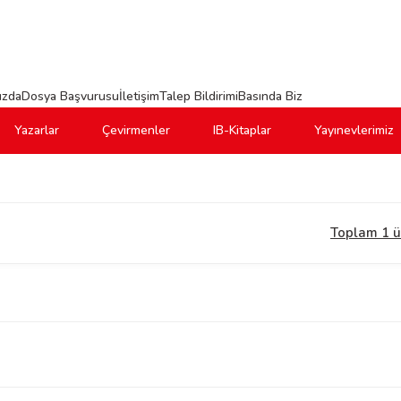
ızda
Dosya Başvurusu
İletişim
Talep Bildirimi
Basında Biz
Yazarlar
Çevirmenler
IB-Kitaplar
Yayınevlerimiz
Toplam 1 