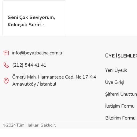
Seni Çok Seviyorum,
Kokuşuk Surat -
Organik Kitap
info@beyazbalina.com.tr
ÜYE İŞLEMLE
(212) 544 41 41
Yeni Üyelik
Ömerli Mah. Harmantepe Cad. No:17 K:4
Üye Girişi
Arnavutköy / İstanbul
Şifremi Unuttu
İletişim Formu
Bildirim Formu
2024
Tüm Hakları Saklıdır.