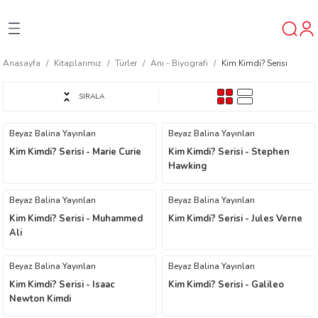
Geri Dön
Geri Dön
Geri Dön
Anasayfa
Kitaplarımız
Türler
Anı - Biyografi
Kim Kimdi? Serisi
ner
SIRALA
t
Beyaz Balina Yayınları
Beyaz Balina Yayınları
Kim Kimdi? Serisi - Marie Curie
Kim Kimdi? Serisi - Stephen
ı
Hawking
ik
Beyaz Balina Yayınları
Beyaz Balina Yayınları
Kim Kimdi? Serisi - Muhammed
Kim Kimdi? Serisi - Jules Verne
Ali
Beyaz Balina Yayınları
Beyaz Balina Yayınları
Kim Kimdi? Serisi - Isaac
Kim Kimdi? Serisi - Galileo
Newton Kimdi
reys