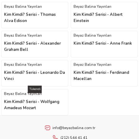
Beyaz Balina Yayınları
Beyaz Balina Yayınları
worth
Kim Kimdi? Serisi - Thomas
Kim Kimdi? Serisi - Albert
Alva Edison
Einstein
Beyaz Balina Yayınları
Beyaz Balina Yayınları
Kim Kimdi? Serisi - Alexander
Kim Kimdi? Serisi - Anne Frank
Graham Bell
Beyaz Balina Yayınları
Beyaz Balina Yayınları
an
Kim Kimdi? Serisi - Leonardo Da
Kim Kimdi? Serisi - Ferdinand
Vinci
Macellan
Tükendi
Beyaz Balina Yayınları
Kim Kimdi? Serisi - Wolfgang
Amadeus Mozart
a
info@beyazbalina.com.tr
ktanır
(212) 544 41 41