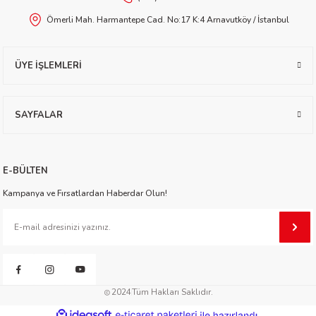
Ömerli Mah. Harmantepe Cad. No:17 K:4 Arnavutköy / İstanbul
ÜYE İŞLEMLERİ
SAYFALAR
t Exupéry
y
E-BÜLTEN
oyle
Kampanya ve Fırsatlardan Haberdar Olun!
ır
2024
Tüm Hakları Saklıdır.
ideasoft
ile
e-