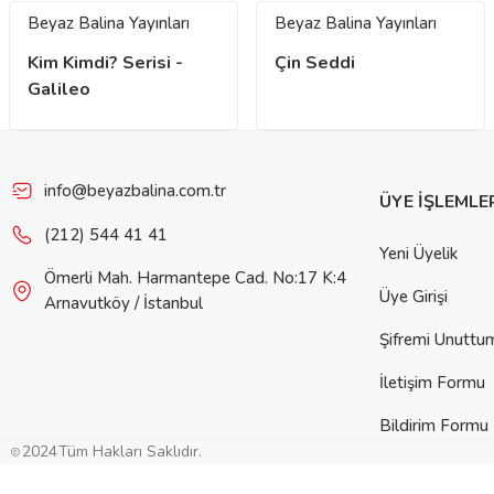
Beyaz Balina Yayınları
Beyaz Balina Yayınları
Kim Kimdi? Serisi -
Çin Seddi
Galileo
info@beyazbalina.com.tr
ÜYE İŞLEMLE
(212) 544 41 41
Yeni Üyelik
Ömerli Mah. Harmantepe Cad. No:17 K:4
Üye Girişi
Arnavutköy / İstanbul
Şifremi Unuttu
İletişim Formu
Bildirim Formu
2024
Tüm Hakları Saklıdır.