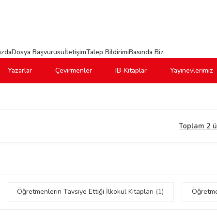
ızda
Dosya Başvurusu
İletişim
Talep Bildirimi
Basında Biz
Yazarlar
Çevirmenler
IB-Kitaplar
Yayınevlerimiz
Toplam 2 
Öğretmenlerin Tavsiye Ettiği İlkokul Kitapları
(1)
Öğretmen