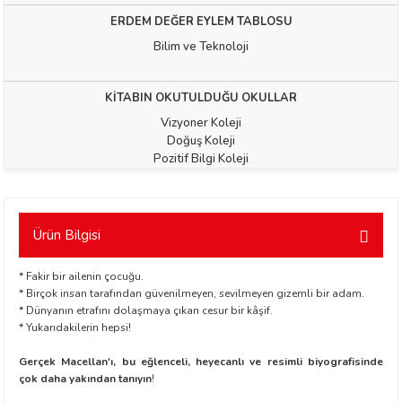
ERDEM DEĞER EYLEM TABLOSU
Bilim ve Teknoloji
KİTABIN OKUTULDUĞU OKULLAR
Vizyoner Koleji
Doğuş Koleji
t Exupéry
Pozitif Bilgi Koleji
y
Ürün Bilgisi
oyle
* Fakir bir ailenin çocuğu.
ır
* Birçok insan tarafından güvenilmeyen, sevilmeyen gizemli bir adam.
* Dünyanın etrafını dolaşmaya çıkan cesur bir kâşif.
* Yukarıdakilerin hepsi!
Gerçek Macellan'ı, bu eğlenceli, heyecanlı ve resimli biyografisinde
çok daha yakından tanıyın
!