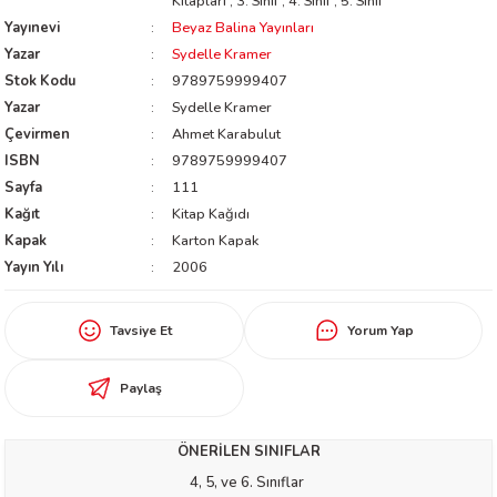
Kitapları
,
3. Sınıf
,
4. Sınıf
,
5. Sınıf
worth
Yayınevi
Beyaz Balina Yayınları
Yazar
Sydelle Kramer
Stok Kodu
9789759999407
Yazar
Sydelle Kramer
Çevirmen
Ahmet Karabulut
ISBN
9789759999407
Sayfa
111
Kağıt
Kitap Kağıdı
Kapak
Karton Kapak
an
Yayın Yılı
2006
Tavsiye Et
Yorum Yap
Paylaş
a
ÖNERİLEN SINIFLAR
ktanır
4, 5, ve 6. Sınıflar