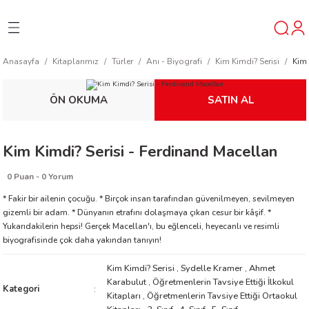
Geri Dön
Geri Dön
Geri Dön
Anasayfa
Kitaplarımız
Türler
Anı - Biyografi
Kim Kimdi? Serisi
Kim 
ner
ÖN OKUMA
SATIN AL
t
Kim Kimdi? Serisi - Ferdinand Macellan
ı
0 Puan - 0 Yorum
ik
* Fakir bir ailenin çocuğu. * Birçok insan tarafından güvenilmeyen, sevilmeyen
gizemli bir adam. * Dünyanın etrafını dolaşmaya çıkan cesur bir kâşif. *
Yukarıdakilerin hepsi! Gerçek Macellan'ı, bu eğlenceli, heyecanlı ve resimli
biyografisinde çok daha yakından tanıyın!
Kim Kimdi? Serisi
,
Sydelle Kramer
,
Ahmet
Karabulut
,
Öğretmenlerin Tavsiye Ettiği İlkokul
Kategori
reys
Kitapları
,
Öğretmenlerin Tavsiye Ettiği Ortaokul