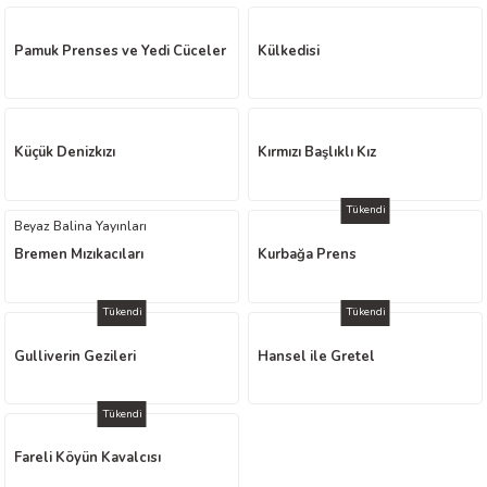
worth
Pamuk Prenses ve Yedi Cüceler
Külkedisi
Küçük Denizkızı
Kırmızı Başlıklı Kız
Tükendi
Beyaz Balina Yayınları
an
Bremen Mızıkacıları
Kurbağa Prens
Tükendi
Tükendi
Gulliverin Gezileri
Hansel ile Gretel
a
Tükendi
ktanır
Fareli Köyün Kavalcısı