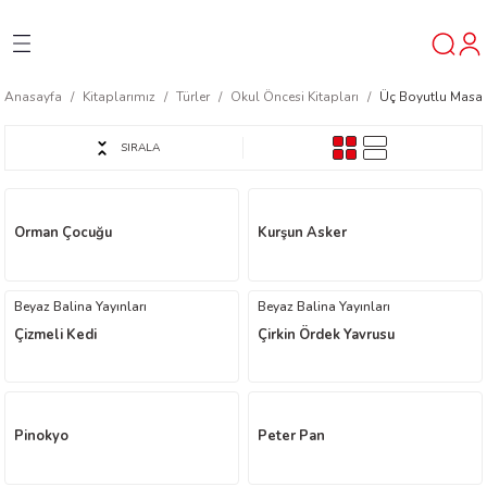
Geri Dön
Geri Dön
Geri Dön
Anasayfa
Kitaplarımız
Türler
Okul Öncesi Kitapları
Üç Boyutlu Masal
ner
SIRALA
t
Orman Çocuğu
Kurşun Asker
ı
ik
Beyaz Balina Yayınları
Beyaz Balina Yayınları
Çizmeli Kedi
Çirkin Ördek Yavrusu
Pinokyo
Peter Pan
reys