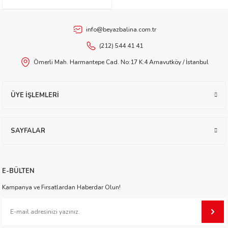
info@beyazbalina.com.tr
(212) 544 41 41
Ömerli Mah. Harmantepe Cad. No:17 K:4 Arnavutköy / İstanbul
t Exupéry
ÜYE İŞLEMLERİ
y
SAYFALAR
oyle
ır
E-BÜLTEN
Kampanya ve Fırsatlardan Haberdar Olun!