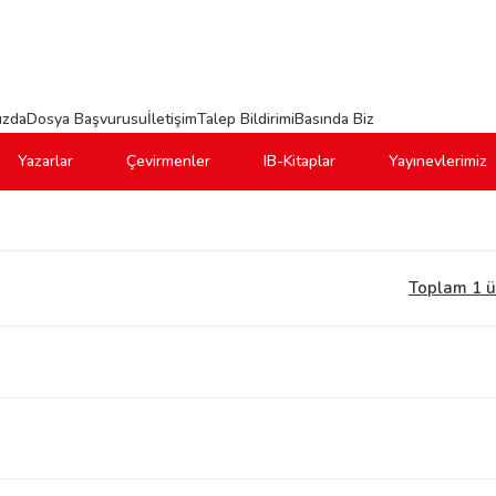
ızda
Dosya Başvurusu
İletişim
Talep Bildirimi
Basında Biz
Yazarlar
Çevirmenler
IB-Kitaplar
Yayınevlerimiz
Toplam 1 