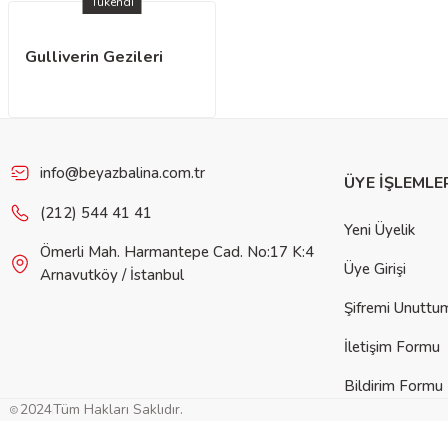
Tükendi
Gulliverin Gezileri
info@beyazbalina.com.tr
ÜYE İŞLEMLE
(212) 544 41 41
Yeni Üyelik
Ömerli Mah. Harmantepe Cad. No:17 K:4
Üye Girişi
Arnavutköy / İstanbul
Şifremi Unuttu
İletişim Formu
Bildirim Formu
2024
Tüm Hakları Saklıdır.