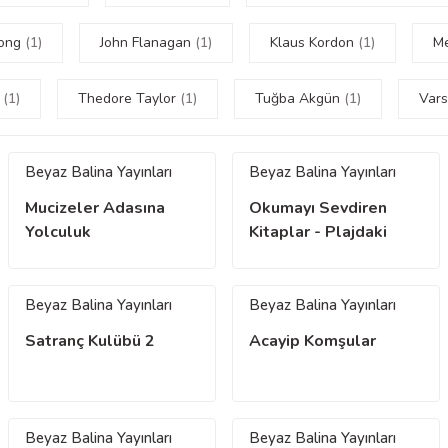
rong
(1)
John Flanagan
(1)
Klaus Kordon
(1)
M
n
(1)
Thedore Taylor
(1)
Tuğba Akgün
(1)
Vars
Beyaz Balina Yayınları
Beyaz Balina Yayınları
Mucizeler Adasına
Okumayı Sevdiren
Yolculuk
Kitaplar - Plajdaki
Köpek Yavrusu
Beyaz Balina Yayınları
Beyaz Balina Yayınları
Satranç Kulübü 2
Acayip Komşular
Beyaz Balina Yayınları
Beyaz Balina Yayınları