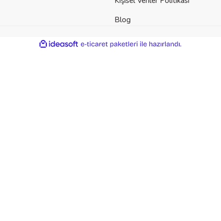
Kişisel Veriler Politikası
Blog
ile
ideasoft
e-
hazırlandı.
ticaret
paketleri