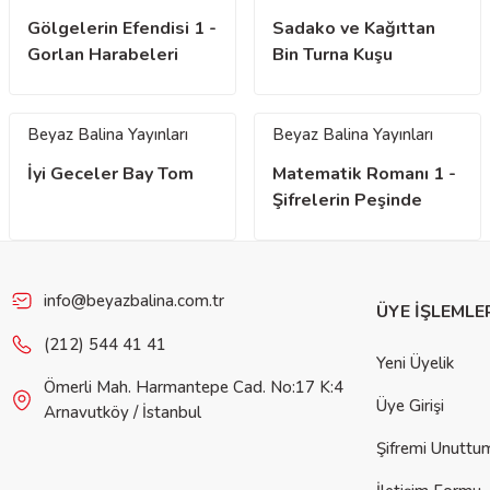
Gölgelerin Efendisi 1 -
Sadako ve Kağıttan
Gorlan Harabeleri
Bin Turna Kuşu
(Yenilenmiş Baskı)
Beyaz Balina Yayınları
Beyaz Balina Yayınları
İyi Geceler Bay Tom
Matematik Romanı 1 -
Şifrelerin Peşinde
İstanbul
info@beyazbalina.com.tr
ÜYE İŞLEMLE
(212) 544 41 41
Yeni Üyelik
Ömerli Mah. Harmantepe Cad. No:17 K:4
Üye Girişi
Arnavutköy / İstanbul
Şifremi Unuttu