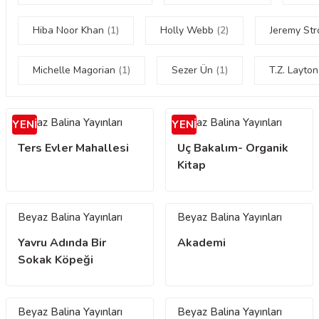
Hiba Noor Khan
(1)
Holly Webb
(2)
Jeremy St
Michelle Magorian
(1)
Sezer Ün
(1)
T.Z. Layto
Beyaz Balina Yayınları
Beyaz Balina Yayınları
YENİ
YENİ
Ters Evler Mahallesi
Uç Bakalım- Organik
Kitap
Beyaz Balina Yayınları
Beyaz Balina Yayınları
Yavru Adında Bir
Akademi
Sokak Köpeği
Beyaz Balina Yayınları
Beyaz Balina Yayınları