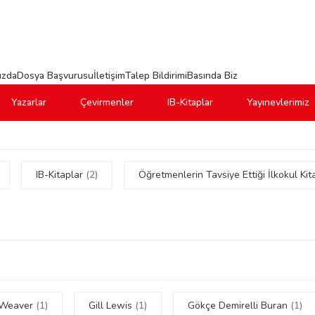
ızda
Dosya Başvurusu
İletişim
Talep Bildirimi
Basında Biz
Yazarlar
Çevirmenler
IB-Kitaplar
Yayınevlerimiz
IB-Kitaplar
(2)
Öğretmenlerin Tavsiye Ettiği İlkokul Kit
 Weaver
(1)
Gill Lewis
(1)
Gökçe Demirelli Buran
(1)