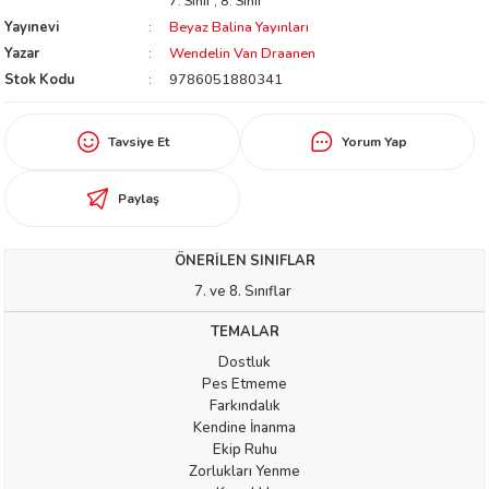
7. Sınıf
,
8. Sınıf
worth
Yayınevi
Beyaz Balina Yayınları
Yazar
Wendelin Van Draanen
Stok Kodu
9786051880341
Tavsiye Et
Yorum Yap
Paylaş
an
ÖNERİLEN SINIFLAR
7. ve 8. Sınıflar
TEMALAR
Dostluk
Pes Etmeme
a
Farkındalık
Kendine İnanma
Ekip Ruhu
ktanır
Zorlukları Yenme