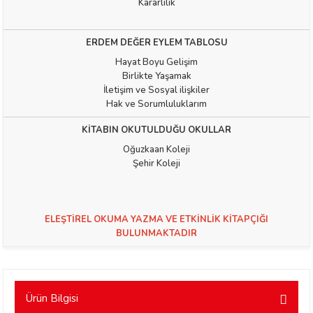
Kararlılık
ERDEM DEĞER EYLEM TABLOSU
Hayat Boyu Gelişim
Birlikte Yaşamak
İletişim ve Sosyal ilişkiler
Hak ve Sorumluluklarım
t Exupéry
KİTABIN OKUTULDUĞU OKULLAR
y
Oğuzkaan Koleji
Şehir Koleji
oyle
ır
ELEŞTİREL OKUMA YAZMA VE ETKİNLİK KİTAPÇIĞI
BULUNMAKTADIR
Ürün Bilgisi