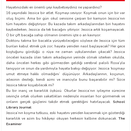
Hayatınızdaki en önemli şeyi kaybetseydiniz ne yapardınız?
16 yaşındaki Jessica bir atlet. Koşmayı seviyor. Koşmak onun için bir var
etti-Shustak
oluş biçimi. Ama bir gün okul servisine çarpan bir kamyon Jessica’nın
tüm hayatını değiştiriyor. Bu kazada takım arkadaşlarından biri hayatını
kaybederken, Jessica da tek bacağını yitiriyor. Jessica artık koşamayacak.
O bir çift bacağa sahip olmanın önemini işte o an kavrıyor.
Doktoru takma bir bacakla yürüyebileceğini söylese de Jessica için tüm
bunları kabul etmek çok zor; hayata yeniden nasıl başlayacak? Her gece
koştuğunu gördüğü o rüya ne zaman uykularından çıkacak? Jessica
önceleri kazada ölen takım arkadaşının yerinde olmak isterken okulda,
er
daha önceleri herkes gibi görmezden geldiği serebral palsili Rosa’yla
tanışıyor ve onun da yardımıyla hayata bakışı değişiyor. Jessica ‘koşmayı
umut etmeye hakkı olmadığını’ düşünüyor. Arkadaşlarının, koçunun,
lioğlu
ailesinin desteği, kendi azmi ve inancıyla bunu başarabilir mi? Sizce
Jessica tekrar koşabilecek mi?
ty
Bu bir inanç ve kararlılık öyküsü. Okurlar Jessica’nın iyileşme sürecine
sevinçle ortak olurken sakatlıkları nedeniyle insanları hor görmemek ve
onların gerçek güçlerini takdir etmek gerektiğini hatırlayacak.
School
Library Journal
Jessica’nın koşma tutkusu, eski hayatını yeniden kazanmak için gösterdiği
kararlılık ve azim bu hikâyeyi okuyan herkesin kalbine dokunacak.
The
Examiner