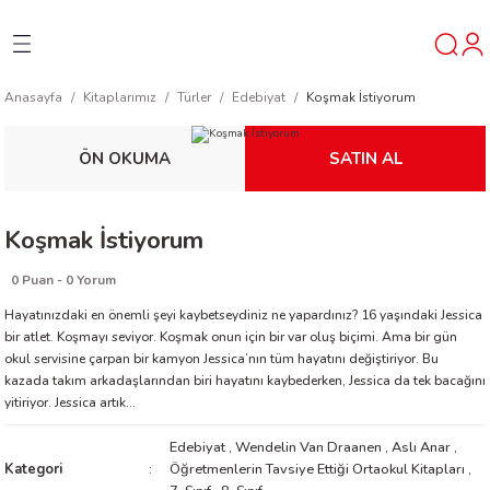
Geri Dön
Geri Dön
Geri Dön
Anasayfa
Kitaplarımız
Türler
Edebiyat
Koşmak İstiyorum
ner
ÖN OKUMA
SATIN AL
t
Koşmak İstiyorum
ı
0 Puan - 0 Yorum
ik
Hayatınızdaki en önemli şeyi kaybetseydiniz ne yapardınız? 16 yaşındaki Jessica
bir atlet. Koşmayı seviyor. Koşmak onun için bir var oluş biçimi. Ama bir gün
okul servisine çarpan bir kamyon Jessica’nın tüm hayatını değiştiriyor. Bu
kazada takım arkadaşlarından biri hayatını kaybederken, Jessica da tek bacağını
yitiriyor. Jessica artık...
Edebiyat
,
Wendelin Van Draanen
,
Aslı Anar
,
reys
Kategori
Öğretmenlerin Tavsiye Ettiği Ortaokul Kitapları
,