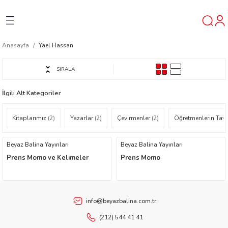
Geri Dön
Geri Dön
Geri Dön
Anasayfa
Yaël Hassan
ner
SIRALA
t
İlgili Alt Kategoriler
ı
Kitaplarımız
(2)
Yazarlar
(2)
Çevirmenler
(2)
Öğretmenlerin Tavsi
ik
Beyaz Balina Yayınları
Beyaz Balina Yayınları
Prens Momo ve Kelimeler
Prens Momo
info@beyazbalina.com.tr
reys
(212) 544 41 41