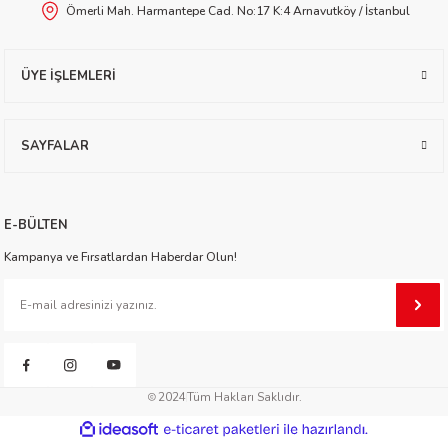
Ömerli Mah. Harmantepe Cad. No:17 K:4 Arnavutköy / İstanbul
worth
ÜYE İŞLEMLERİ
SAYFALAR
an
E-BÜLTEN
Kampanya ve Fırsatlardan Haberdar Olun!
a
2024
Tüm Hakları Saklıdır.
ktanır
ideasoft
ile
e-
hazırlandı.
ticaret