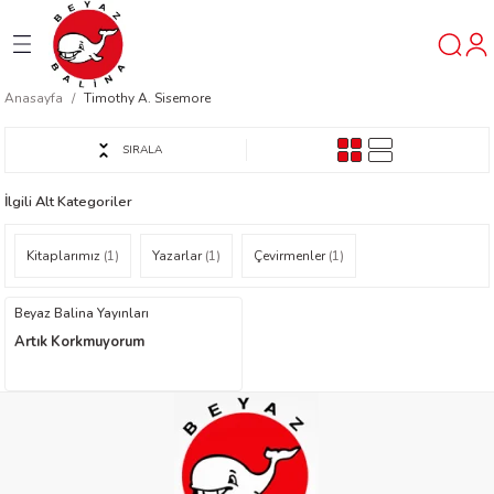
Geri Dön
Geri Dön
Geri Dön
Anasayfa
Timothy A. Sisemore
ner
SIRALA
t
İlgili Alt Kategoriler
ı
Kitaplarımız
(1)
Yazarlar
(1)
Çevirmenler
(1)
ik
Beyaz Balina Yayınları
Artık Korkmuyorum
reys