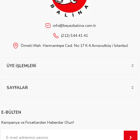
worth
info@beyazbalina.com.tr
(212) 544 41 41
Ömerli Mah. Harmantepe Cad. No:17 K:4 Arnavutköy / İstanbul
ÜYE İŞLEMLERİ
an
SAYFALAR
E-BÜLTEN
a
Kampanya ve Fırsatlardan Haberdar Olun!
ktanır