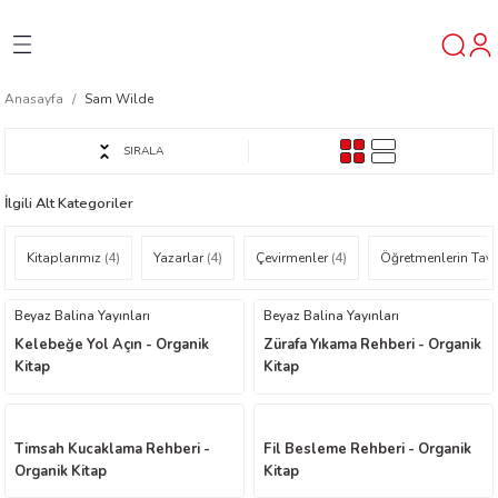
Geri Dön
Geri Dön
Geri Dön
Anasayfa
Sam Wilde
ner
SIRALA
t
İlgili Alt Kategoriler
ı
Kitaplarımız
(4)
Yazarlar
(4)
Çevirmenler
(4)
Öğretmenlerin Tavsi
ik
Beyaz Balina Yayınları
Beyaz Balina Yayınları
Kelebeğe Yol Açın - Organik
Zürafa Yıkama Rehberi - Organik
Kitap
Kitap
Timsah Kucaklama Rehberi -
Fil Besleme Rehberi - Organik
reys
Organik Kitap
Kitap