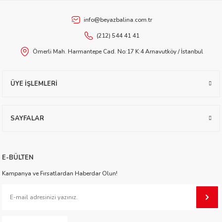
worth
info@beyazbalina.com.tr
(212) 544 41 41
Ömerli Mah. Harmantepe Cad. No:17 K:4 Arnavutköy / İstanbul
ÜYE İŞLEMLERİ
an
SAYFALAR
E-BÜLTEN
Kampanya ve Fırsatlardan Haberdar Olun!
a
ktanır