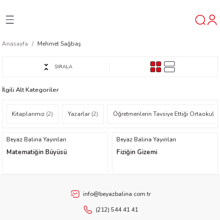
Geri Dön
Geri Dön
Geri Dön
Anasayfa
Mehmet Sağbaş
ner
SIRALA
t
İlgili Alt Kategoriler
ı
Kitaplarımız
(2)
Yazarlar
(2)
Öğretmenlerin Tavsiye Ettiği Ortaokul K
ik
Beyaz Balina Yayınları
Beyaz Balina Yayınları
Matematiğin Büyüsü
Fiziğin Gizemi
info@beyazbalina.com.tr
reys
(212) 544 41 41