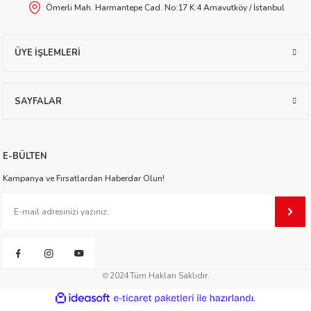
Ömerli Mah. Harmantepe Cad. No:17 K:4 Arnavutköy / İstanbul
worth
ÜYE İŞLEMLERİ
SAYFALAR
an
E-BÜLTEN
Kampanya ve Fırsatlardan Haberdar Olun!
a
2024
Tüm Hakları Saklıdır.
ktanır
ideasoft
ile
e-
hazırlandı.
ticaret