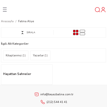
Geri Dön
Geri Dön
Geri Dön
Anasayfa
Fatma Aliye
ner
SIRALA
t
İlgili Alt Kategoriler
ı
Kitaplarımız
(1)
Yazarlar
(1)
ik
Hayattan Sahneler
info@beyazbalina.com.tr
reys
(212) 544 41 41