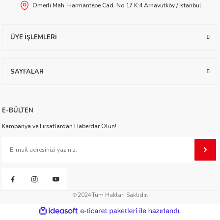
Ömerli Mah. Harmantepe Cad. No:17 K:4 Arnavutköy / İstanbul
worth
ÜYE İŞLEMLERİ
SAYFALAR
an
E-BÜLTEN
Kampanya ve Fırsatlardan Haberdar Olun!
a
2024
Tüm Hakları Saklıdır.
ktanır
ideasoft
ile
e-
hazırlandı.
ticaret