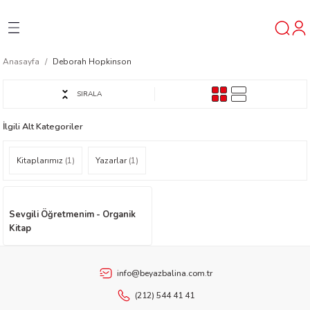
Geri Dön
Geri Dön
Geri Dön
Anasayfa
Deborah Hopkinson
ner
SIRALA
t
İlgili Alt Kategoriler
ı
Kitaplarımız
(1)
Yazarlar
(1)
ik
Sevgili Öğretmenim - Organik
Kitap
info@beyazbalina.com.tr
reys
(212) 544 41 41