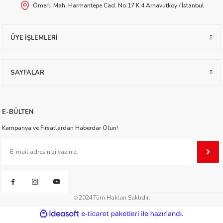
Ömerli Mah. Harmantepe Cad. No:17 K:4 Arnavutköy / İstanbul
worth
ÜYE İŞLEMLERİ
SAYFALAR
an
E-BÜLTEN
Kampanya ve Fırsatlardan Haberdar Olun!
a
2024
Tüm Hakları Saklıdır.
ktanır
ideasoft
ile
e-
hazırlandı.
ticaret