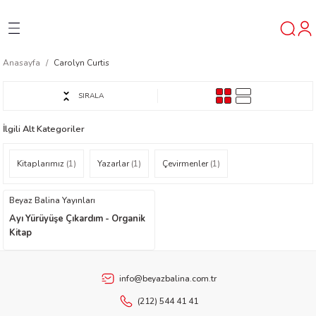
Geri Dön
Geri Dön
Geri Dön
Anasayfa
Carolyn Curtis
ner
SIRALA
t
İlgili Alt Kategoriler
ı
Kitaplarımız
(1)
Yazarlar
(1)
Çevirmenler
(1)
ik
Beyaz Balina Yayınları
Ayı Yürüyüşe Çıkardım - Organik
Kitap
info@beyazbalina.com.tr
reys
(212) 544 41 41