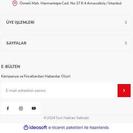
Ömerli Mah. Harmantepe Cad. No:17 K:4 Arnavutköy / İstanbul
worth
ÜYE İŞLEMLERİ
SAYFALAR
an
E-BÜLTEN
Kampanya ve Fırsatlardan Haberdar Olun!
a
2024
Tüm Hakları Saklıdır.
ktanır
ideasoft
ile
e-
hazırlandı.
ticaret