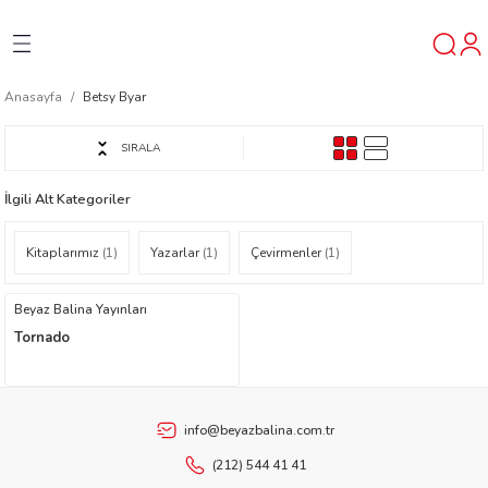
Geri Dön
Geri Dön
Geri Dön
Anasayfa
Betsy Byar
ner
SIRALA
t
İlgili Alt Kategoriler
ı
Kitaplarımız
(1)
Yazarlar
(1)
Çevirmenler
(1)
ik
Beyaz Balina Yayınları
Tornado
info@beyazbalina.com.tr
reys
(212) 544 41 41