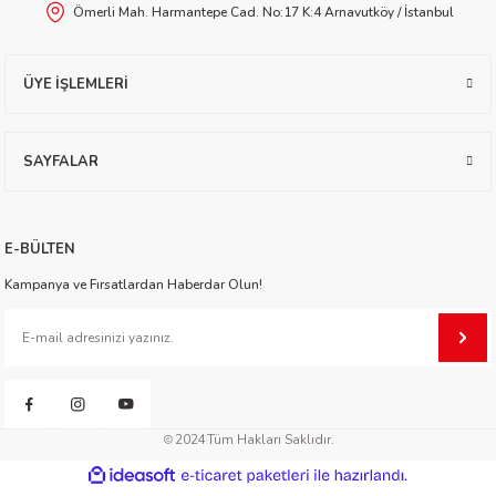
Ömerli Mah. Harmantepe Cad. No:17 K:4 Arnavutköy / İstanbul
worth
ÜYE İŞLEMLERİ
SAYFALAR
an
E-BÜLTEN
Kampanya ve Fırsatlardan Haberdar Olun!
a
2024
Tüm Hakları Saklıdır.
ktanır
ideasoft
ile
e-
hazırlandı.
ticaret