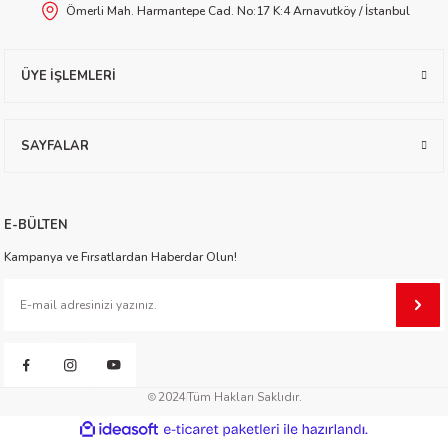
Ömerli Mah. Harmantepe Cad. No:17 K:4 Arnavutköy / İstanbul
worth
ÜYE İŞLEMLERİ
SAYFALAR
an
E-BÜLTEN
Kampanya ve Fırsatlardan Haberdar Olun!
a
2024
Tüm Hakları Saklıdır.
ktanır
ideasoft
ile
e-
hazırlandı.
ticaret