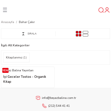
Geri Dön
Geri Dön
Geri Dön
Anasayfa
Bahar Çakır
ner
SIRALA
t
İlgili Alt Kategoriler
ı
Kitaplarımız
(1)
ik
YENİ
Beyaz Balina Yayınları
İyi Geceler Tostos - Organik
Kitap
info@beyazbalina.com.tr
reys
(212) 544 41 41