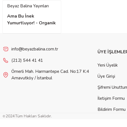
Beyaz Balina Yayınları
Ama Bu İnek
Yumurtluyor! - Organik
Kitap
info@beyazbalina.com.tr
ÜYE İŞLEMLE
(212) 544 41 41
Yeni Üyelik
Ömerli Mah. Harmantepe Cad. No:17 K:4
Üye Girişi
Arnavutköy / İstanbul
Şifremi Unuttu
İletişim Formu
Bildirim Formu
2024
Tüm Hakları Saklıdır.