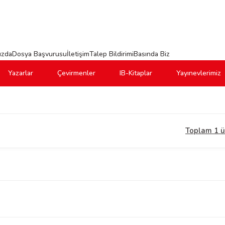
ızda
Dosya Başvurusu
İletişim
Talep Bildirimi
Basında Biz
Yazarlar
Çevirmenler
IB-Kitaplar
Yayınevlerimiz
Toplam 1 