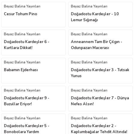
Beyaz Balina Yayınları
Beyaz Balina Yayınları
worth
Cesur Tohum Pino
Doğadostu Kardeşler - 10
Lemur Sığınağı
Beyaz Balina Yayınları
Beyaz Balina Yayınları
Doğadostu Kardeşler 6 -
Anneannem Tam Bir Çılgın -
Kurtlara Dikkat!
Odunpazarı Macerası
Beyaz Balina Yayınları
Beyaz Balina Yayınları
an
Babamın Ejderhası
Doğadostu Kardeşler 3 - Tutsak
Yunus
Beyaz Balina Yayınları
Beyaz Balina Yayınları
Doğadostu Kardeşler 9 -
Doğadostu Kardeşler 7 - Dünya
Buzullar Eriyor!
Nefes Alsın!
a
Beyaz Balina Yayınları
Beyaz Balina Yayınları
ktanır
Doğadostu Kardeşler 5 -
Doğadostu Kardeşler 2 -
Bonobolara Yardım
Kaplumbağalar Tehdit Altında!