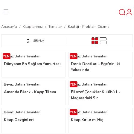
Geri Dön
Geri Dön
Geri Dön
Anasayfa
Kitaplarımız
Temalar
Strateji - Problem Çözme
ner
SIRALA
t
YENİ
Beyaz Balina Yayınları
YENİ
Beyaz Balina Yayınları
Dünyanın En Sağlam Yumurtası
Deniz Dostları - Ege'nin İki
ı
Yakasında
ik
Beyaz Balina Yayınları
YENİ
Beyaz Balina Yayınları
Amanda Black - Kayıp Tılsım
Filozof Çocuklar Kulübü 1 -
Mağaradaki Sır
Beyaz Balina Yayınları
YENİ
Beyaz Balina Yayınları
Kitap Gezginleri
Kitap Kırılır mı Hiç
reys