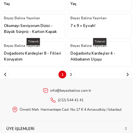
Yaş
Yaş
etti-Shustak
Beyaz Balina Yayınları
Beyaz Balina Yayınları
Okumayı Seviyorum Dizisi -
7 x 9 = Eyvah!
Büyük Sürpriz - Karton Kapak
Tükendi
Tükendi
Beyaz Balina Yayınları
Beyaz Balina Yayınları
Doğadostu Kardeşler 8 - Filleri
Doğadostu Kardeşler 4 -
Koruyalım
Akbabanın Uçuşu
er
1
2
lioğlu
ty
info@beyazbalina.com.tr
(212) 544 41 41
Ömerli Mah. Harmantepe Cad. No:17 K:4 Arnavutköy / İstanbul
ÜYE İŞLEMLERİ