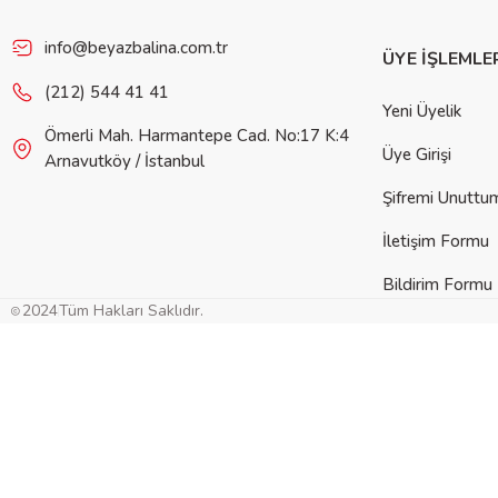
info@beyazbalina.com.tr
ÜYE İŞLEMLE
(212) 544 41 41
Yeni Üyelik
Ömerli Mah. Harmantepe Cad. No:17 K:4
Üye Girişi
Arnavutköy / İstanbul
Şifremi Unuttu
İletişim Formu
Bildirim Formu
2024
Tüm Hakları Saklıdır.