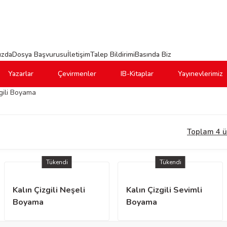
ızda
Dosya Başvurusu
İletişim
Talep Bildirimi
Basında Biz
Yazarlar
Çevirmenler
IB-Kitaplar
Yayınevlerimiz
zgili Boyama
Toplam 4 
Tükendi
Tükendi
Kalın Çizgili Neşeli
Kalın Çizgili Sevimli
Boyama
Boyama